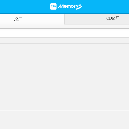
ODM厂
主控厂