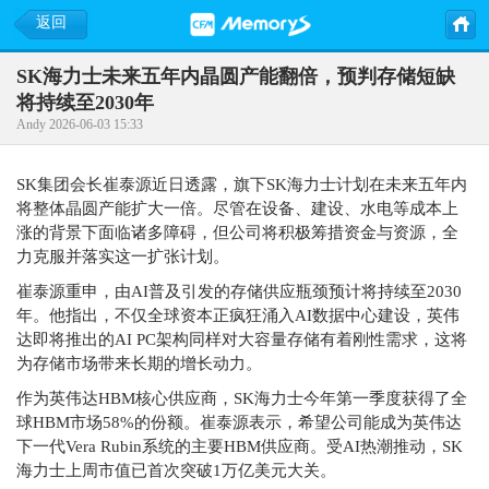
返回
SK海力士未来五年内晶圆产能翻倍，预判存储短缺
将持续至2030年
Andy 2026-06-03 15:33
SK集团会长崔泰源近日透露，旗下SK海力士计划在未来五年内
将整体晶圆产能扩大一倍。尽管在设备、建设、水电等成本上
涨的背景下面临诸多障碍，但公司将积极筹措资金与资源，全
力克服并落实这一扩张计划。
崔泰源重申，由AI普及引发的存储供应瓶颈预计将持续至2030
年。他指出，不仅全球资本正疯狂涌入AI数据中心建设，英伟
达即将推出的AI PC架构同样对大容量存储有着刚性需求，这将
为存储市场带来长期的增长动力。
作为英伟达HBM核心供应商，SK海力士今年第一季度获得了全
球HBM市场58%的份额。崔泰源表示，希望公司能成为英伟达
下一代Vera Rubin系统的主要HBM供应商。受AI热潮推动，SK
海力士上周市值已首次突破1万亿美元大关。