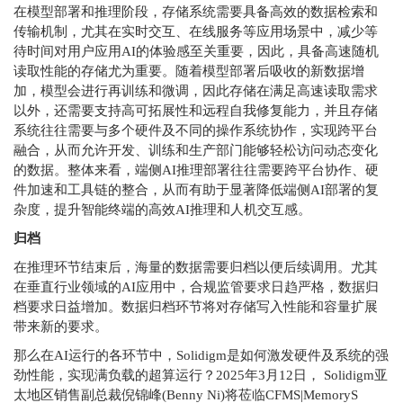
在模型部署和推理阶段，存储系统需要具备高效的数据检索和
传输机制，尤其在实时交互、在线服务等应用场景中，减少等
待时间对用户应用AI的体验感至关重要，因此，具备高速随机
读取性能的存储尤为重要。随着模型部署后吸收的新数据增
加，模型会进行再训练和微调，因此存储在满足高速读取需求
以外，还需要支持高可拓展性和远程自我修复能力，并且存储
系统往往需要与多个硬件及不同的操作系统协作，实现跨平台
融合，从而允许开发、训练和生产部门能够轻松访问动态变化
的数据。整体来看，端侧AI推理部署往往需要跨平台协作、硬
件加速和工具链的整合，从而有助于显著降低端侧AI部署的复
杂度，提升智能终端的高效AI推理和人机交互感。
归档
在推理环节结束后，海量的数据需要归档以便后续调用。尤其
在垂直行业领域的AI应用中，合规监管要求日趋严格，数据归
档要求日益增加。数据归档环节将对存储写入性能和容量扩展
带来新的要求。
那么在AI运行的各环节中，Solidigm是如何激发硬件及系统的强
劲性能，实现满负载的超算运行？2025年3月12日， Solidigm亚
太地区销售副总裁倪锦峰(Benny Ni)将莅临CFMS|MemoryS