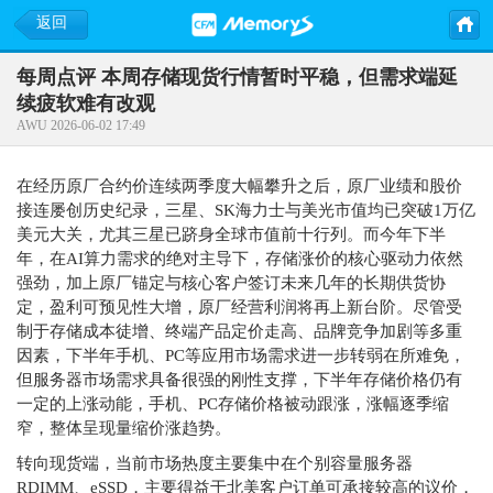
返回
每周点评 本周存储现货行情暂时平稳，但需求端延
续疲软难有改观
AWU 2026-06-02 17:49
在经历原厂合约价连续两季度大幅攀升之后，原厂业绩和股价
接连屡创历史纪录，三星、SK海力士与美光市值均已突破1万亿
美元大关，尤其三星已跻身全球市值前十行列。而今年下半
年，在AI算力需求的绝对主导下，存储涨价的核心驱动力依然
强劲，加上原厂锚定与核心客户签订未来几年的长期供货协
定，盈利可预见性大增，原厂经营利润将再上新台阶。尽管受
制于存储成本徒增、终端产品定价走高、品牌竞争加剧等多重
因素，下半年手机、PC等应用市场需求进一步转弱在所难免，
但服务器市场需求具备很强的刚性支撑，下半年存储价格仍有
一定的上涨动能，手机、PC存储价格被动跟涨，涨幅逐季缩
窄，整体呈现量缩价涨趋势。
转向现货端，当前市场热度主要集中在个别容量服务器
RDIMM、eSSD，主要得益于北美客户订单可承接较高的议价，