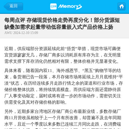
返回
每周点评 存储现货价格走势再度分化！部分货源短
缺叠加需求起量带动低容量嵌入式产品价格上扬
AWU 2024-12-10 15:09
近期，供应端部分资源延续此前“捂货”举措，现货市场可薅便
宜货源寥寥无几，存储厂商多以消耗原有库存为主，在无明显
需求支撑下库存消化仍然相对有限，整体价格并无显著变化。
具体来看，随着国内双11、海外感恩节、“黑五”购物节等的结
束，备货潮已告一段落，本月存储市场将延续上月月底维持“平
淡”状态，在历经连续多月走跌行情之余的渠道和行业市场，存
储价格整体抗跌，将持续筑底横盘。而供应端方面还需静待原
厂人事变动敲定，届时或将有进一步的市场动作，需密切关注
供需变化及其对存储价格的影响。
另外，近期多家台湾地区存储厂商公布最新业绩，多数存储厂
商11月营收虽相较于上一个月有所改善，却普遍不及去年同期
水平，且近一个季度以来多数已连续三月同比走跌，在消费端